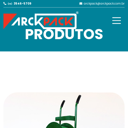
3546-5709
arckpack@arckpack.com.br
(19)
NOSSOS
PRODUTOS