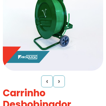
‹
›
Carrinho
Desbobinador