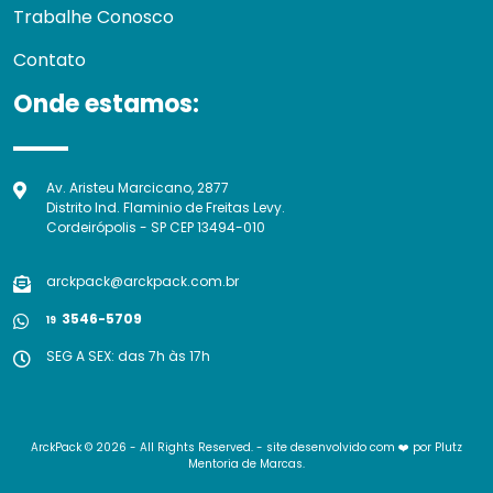
Trabalhe Conosco
Contato
Onde estamos:
Av. Aristeu Marcicano, 2877
Distrito Ind. Flaminio de Freitas Levy.
Cordeirópolis - SP CEP 13494-010
arckpack@arckpack.com.br
3546-5709
19
SEG A SEX: das 7h às 17h
ArckPack © 2026 - All Rights Reserved. - site desenvolvido com ❤️ por
Plutz
Mentoria de Marcas
.