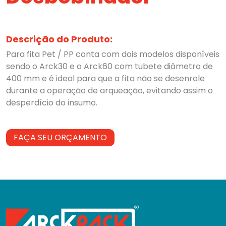
Descrição do Produto:
Para fita Pet / PP conta com dois modelos disponíveis
sendo o Arck30 e o Arck60 com tubete diâmetro de
400 mm e é ideal para que a fita não se desenrole
durante a operação de arqueação, evitando assim o
desperdício do insumo.
FAÇA SEU ORÇAMENTO