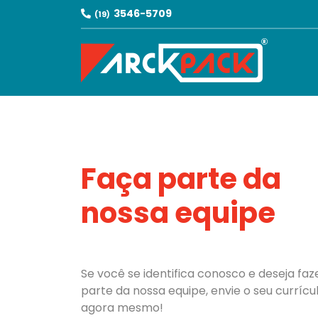
3546-5709
(19)
Faça parte da
nossa equipe
Se você se identifica conosco e deseja faz
parte da nossa equipe, envie o seu currícu
agora mesmo!