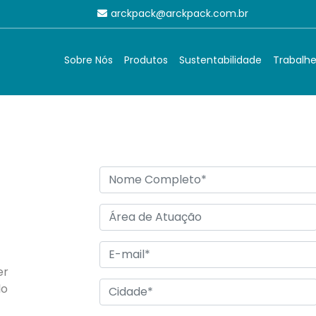
arckpack@arckpack.com.br
TABALHE CONOSC
Sobre Nós
Produtos
Sustentabilidade
Trabalh
er
lo