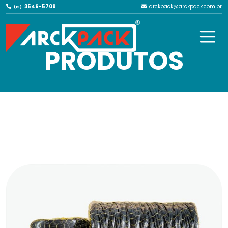
3546-5709
arckpack@arckpack.com.br
(19)
NOSSOS
PRODUTOS