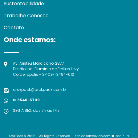
Sustentabilidade
Trabalhe Conosco
Contato
Onde estamos:
Av. Aristeu Marcicano, 2877
Distrito Ind. Flaminio de Freitas Levy.
Cordeirópolis - SP CEP 13494-010
arckpack@arckpack.com.br
3546-5709
19
SEG A SEX: das 7h às 17h
ArckPack © 2026 - All Rights Reserved. - site desenvolvido com ❤️ por
Plutz