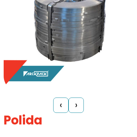
‹
›
Polida