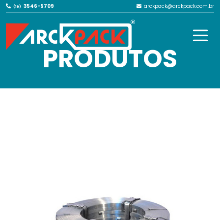
3546-5709
arckpack@arckpack.com.br
(19)
NOSSOS
PRODUTOS