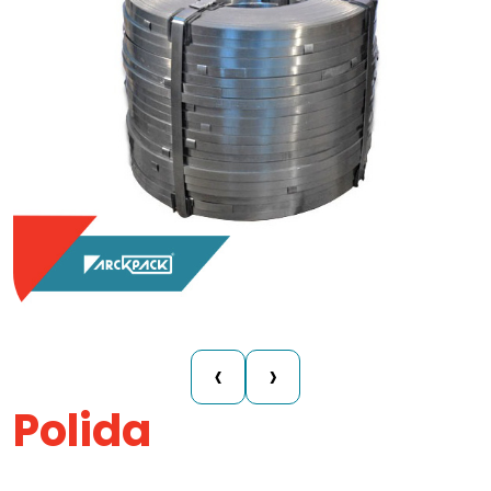
‹
›
Polida