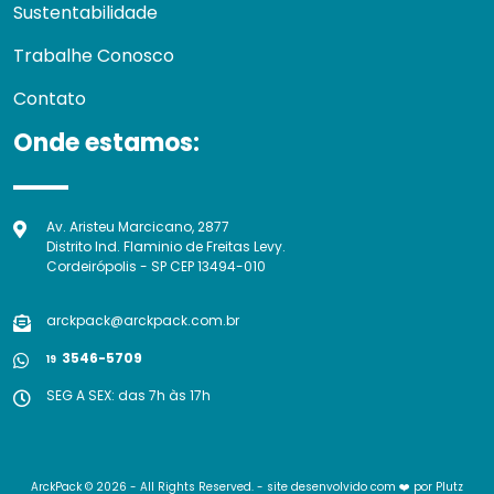
Sustentabilidade
Trabalhe Conosco
Contato
Onde estamos:
Av. Aristeu Marcicano, 2877
Distrito Ind. Flaminio de Freitas Levy.
Cordeirópolis - SP CEP 13494-010
arckpack@arckpack.com.br
3546-5709
19
SEG A SEX: das 7h às 17h
ArckPack © 2026 - All Rights Reserved. - site desenvolvido com ❤️ por
Plutz