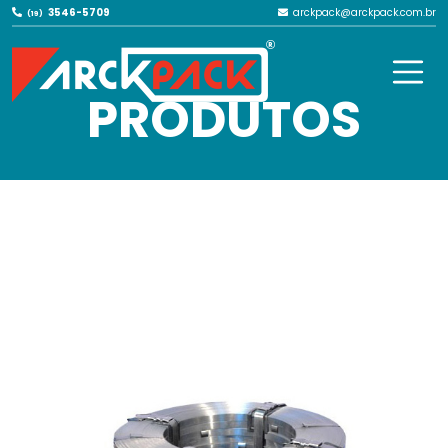
3546-5709
arckpack@arckpack.com.br
(19)
NOSSOS
PRODUTOS