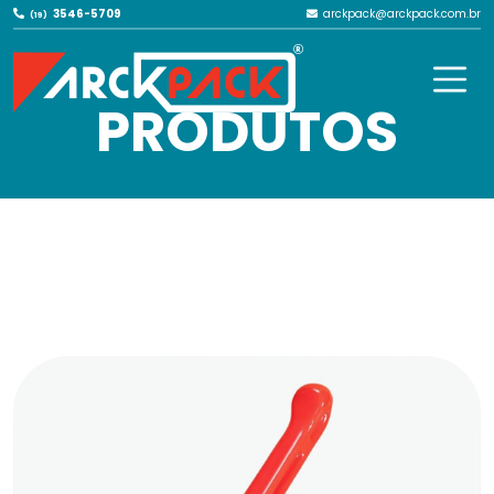
3546-5709
arckpack@arckpack.com.br
(19)
NOSSOS
PRODUTOS