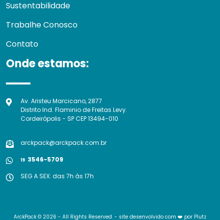
Sustentabilidade
Trabalhe Conosco
Contato
Onde estamos:
Av. Aristeu Marcicano, 2877
Distrito Ind. Flaminio de Freitas Levy.
Cordeirópolis - SP CEP 13494-010
arckpack@arckpack.com.br
3546-5709
19
SEG A SEX: das 7h às 17h
ArckPack © 2026 - All Rights Reserved. - site desenvolvido com ❤️ por
Plutz